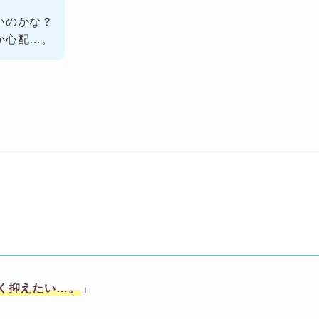
いのかな？
か心配…。
く抑えたい…。
」