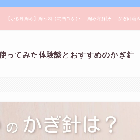
【かぎ針編み】編み図（動画つき）
編み方解説
かぎ針編み
に使ってみた体験談とおすすめのかぎ針