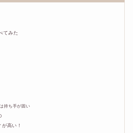
べてみた
は持ち手が固い
の
ィが高い！